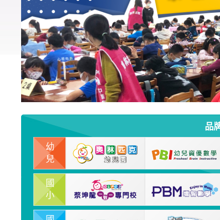
品
幼
兒
國
小
國